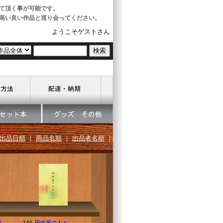
て頂く事が可能です。
高い良い作品と巡り会ってください。
ようこそゲストさん
出品日順
｜
商品名順
｜
出品者名順
｜
徹
144.
田中家の人々