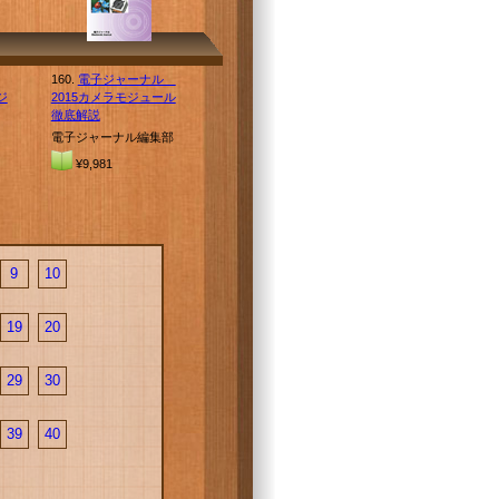
160.
電子ジャーナル
ジ
2015カメラモジュール
徹底解説
電子ジャーナル編集部
¥9,981
9
10
19
20
29
30
39
40