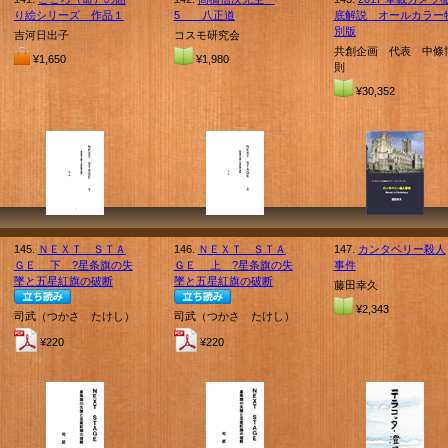
り絵シリーズ 作品１
5 八正道
底解説 オールカラー
別版
吉河日出子
コスモ研究会
共創企画 代表 中條
¥1,650
¥1,980
則
¥30,352
145.
ＮＥＸＴ ＳＴＡ
146.
ＮＥＸＴ ＳＴＡ
147.
カンタベリー殺人
ＧＥ 下 ?星条旗の失
ＧＥ 上 ?星条旗の失
事件
墜と五星紅旗の破断
墜と五星紅旗の破断
藤田幸久
¥2,343
司武（つかさ たけし）
司武（つかさ たけし）
¥220
¥220