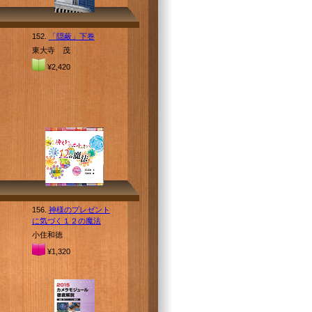
152.
「隠蔽」下巻
東大寺 茂
¥2,420
156.
神様のプレゼント
に気づく１２の魔法
小住和徳
¥1,320