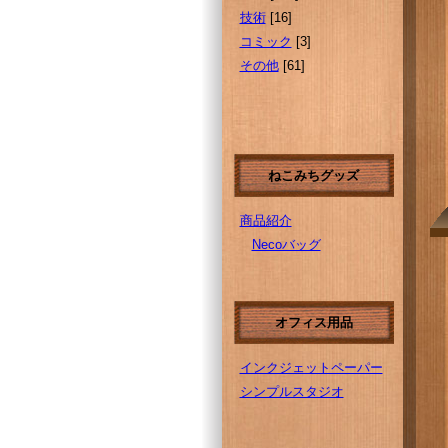
技術
[16]
コミック
[3]
その他
[61]
ねこみちグッズ
商品紹介
Necoバッグ
オフィス用品
インクジェットペーパー
シンプルスタジオ