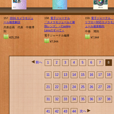
157.
2016 カメラモジュ
158.
電子ジャーナル
159.
電子ジャーナル
ール徹底解説
「カメラモジュールと耐
リフロー対応カメラモ
熱レンズ」～Casting
ュール最新動向
共創企画 代表 中條博
Lensのすべて～
則
中條 博則
電子ジャーナル編著
¥25,259
¥7,944
¥7,944
前へ
1
2
3
4
5
6
7
8
11
12
13
14
15
16
17
18
21
22
23
24
25
26
27
28
31
32
33
34
35
36
37
38
次へ
41
42
43
44