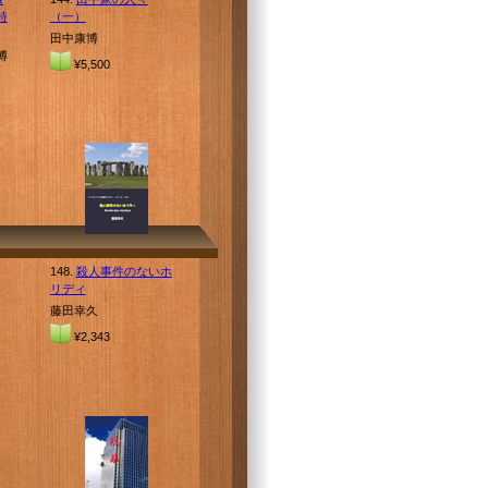
特
（一）
田中康博
博
¥5,500
148.
殺人事件のないホ
リディ
藤田幸久
¥2,343