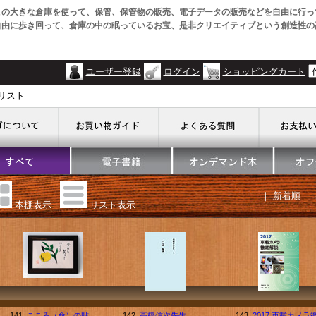
この大きな倉庫を使って、保管、保管物の販売、電子データの販売などを自由に行っ
自由に歩き回って、倉庫の中の眠っているお宝、是非クリエイティブという創造性の
ユーザー登録
ログイン
ショッピングカート
リスト
｜
新着順
｜
本棚表示
リスト表示
141.
こころ（命）の貼
142.
高橋信次先生
143.
2017 車載カメラ