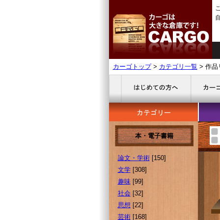
カーゴトップ
>
カテゴリ一覧
> 作品
本・電子書籍
論文・学術
[150]
文学
[308]
趣味
[99]
社会
[32]
思想
[22]
芸術
[168]