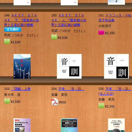
149.
ＮＥＸＴ ＳＴＡ
150.
ＮＥＸＴ ＳＴＡ
151.
テラコッタ・小松
ＧＥ 下 ?星条旗の失
ＧＥ 上 ?星条旗の失
澄子作品集
墜と五星紅旗の破断
墜と五星紅旗の破断
小松澄子
司武（つかさ たけし）
¥2,200
司武（つかさ たけし）
¥2,530
¥2,530
153.
「隠蔽」上巻
154.
字本 「音・訓」
155.
字本 「音・訓」
(モノクロ)
東大寺 茂
加藤 美浩
加藤 美浩
¥2,530
¥550
¥2,241