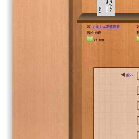
37.
カルシュ調査歴史
3
若松 秀俊
¥1,188
前へ