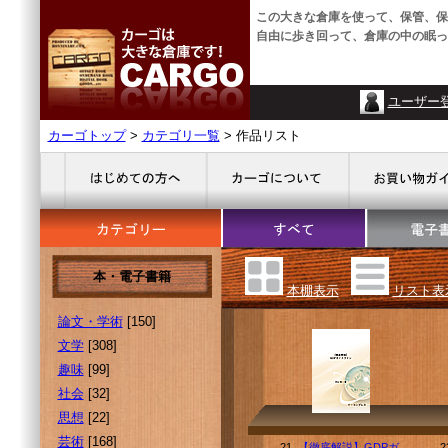
この大きな倉庫を使って、保管、保
自由に歩き回って、倉庫の中の眠っ
ユーザー
カーゴトップ
>
カテゴリ一覧
> 作品リスト
本・電子書籍
本棚表示
リスト表
論文・学術
[150]
文学
[308]
趣味
[99]
社会
[32]
思想
[22]
芸術
[168]
21.
【徹底解説】GDPガ
2