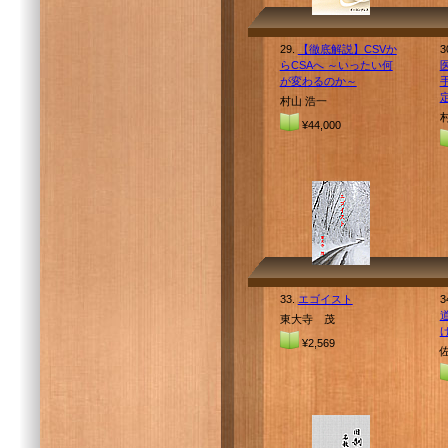
29.
【徹底解説】CSVか
3
らCSAへ ～いったい何
が変わるのか～
村山 浩一
¥44,000
33.
エゴイスト
3
東大寺 茂
¥2,569