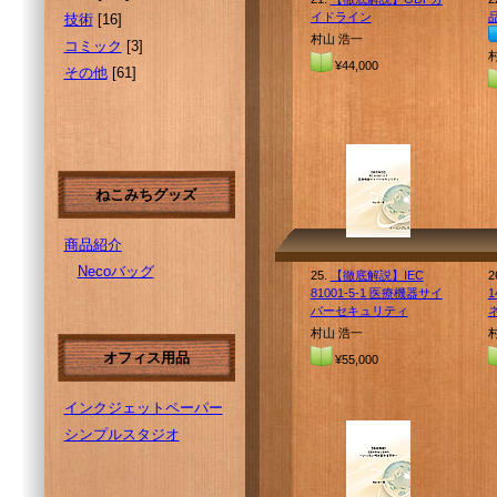
イドライン
技術
[16]
村山 浩一
コミック
[3]
¥44,000
その他
[61]
ねこみちグッズ
商品紹介
Necoバッグ
25.
【徹底解説】IEC
2
81001-5-1 医療機器サイ
バーセキュリティ
村山 浩一
オフィス用品
¥55,000
インクジェットペーパー
シンプルスタジオ