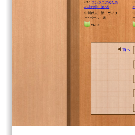
637.
エンジニアのため
6
の流れ学 第2巻
中川武夫 訳 ヴィリ
ー･ボール 著
¥4,631
前へ