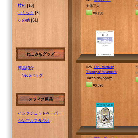
技術
[16]
安藤正人
コミック
[3]
¥6,138
その他
[61]
ねこみちグッズ
625.
The Relativity
6
商品紹介
Theory of Meanders
Necoバッグ
Takeo Nakagawa
¥3,696
オフィス用品
インクジェットペーパー
シンプルスタジオ