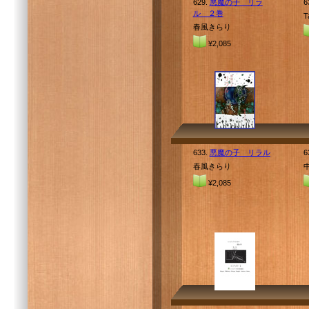
629.
悪魔の子 リラ
6
ル ２巻
T
春風きらり
¥2,085
633.
悪魔の子 リラル
6
春風きらり
¥2,085