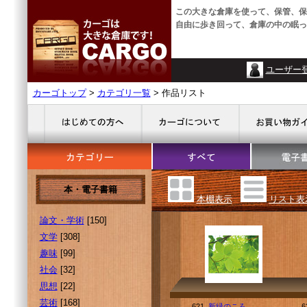
この大きな倉庫を使って、保管、保
自由に歩き回って、倉庫の中の眠っ
ユーザー
カーゴトップ
>
カテゴリ一覧
> 作品リスト
本・電子書籍
本棚表示
リスト表
論文・学術
[150]
文学
[308]
趣味
[99]
社会
[32]
思想
[22]
芸術
[168]
621.
新緑のころ
6