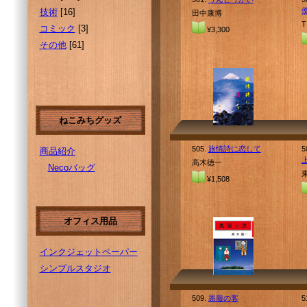
便
技術
[16]
田中康博
T
コミック
[3]
¥3,300
その他
[61]
ねこみちグッズ
505.
旅情詩に恋して
5
商品紹介
高木徳一
Necoバッグ
¥1,508
オフィス用品
インクジェットペーパー
シンプルスタジオ
509.
黒服の客
5