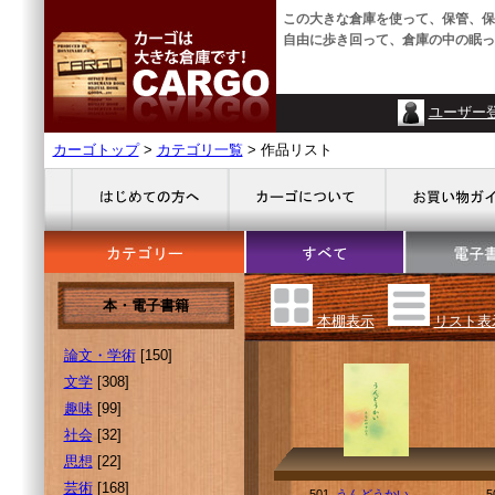
この大きな倉庫を使って、保管、保
自由に歩き回って、倉庫の中の眠っ
ユーザー
カーゴトップ
>
カテゴリ一覧
> 作品リスト
本・電子書籍
本棚表示
リスト表
論文・学術
[150]
文学
[308]
趣味
[99]
社会
[32]
思想
[22]
芸術
[168]
501.
うんどうかい
5