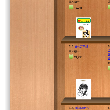
高木徳一
¥2,043
513.
愛の万華鏡
5
高木徳一
¥1,498
517.
MEMORY OF
5