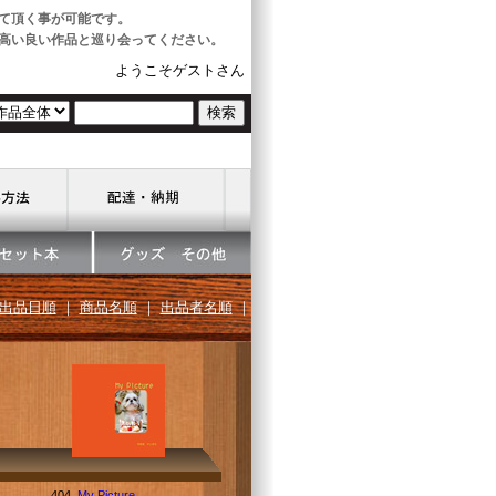
て頂く事が可能です。
高い良い作品と巡り会ってください。
ようこそゲストさん
出品日順
｜
商品名順
｜
出品者名順
｜
404.
My Picture