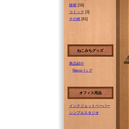
技術
[16]
コミック
[3]
その他
[61]
ねこみちグッズ
商品紹介
Necoバッグ
オフィス用品
インクジェットペーパー
シンプルスタジオ