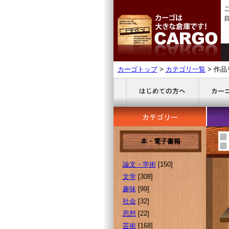
カーゴトップ
>
カテゴリ一覧
> 作品
本・電子書籍
論文・学術
[150]
文学
[308]
趣味
[99]
社会
[32]
思想
[22]
芸術
[168]