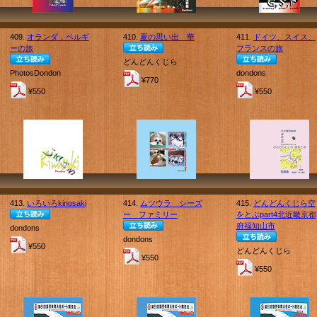
409.
オランダ，ベルギ
410.
夏の思い出 華
411.
ドイツ、スイス、
ーの旅
フランスの旅
どんどんくじら
PhotosDondon
dondons
¥770
¥550
¥550
413.
いろいろkinosaki
414.
ムツウラ シーズ
415.
どんどんくじら空
ー ファミリー
をとぶpart4北近畿京都
府福知山市
dondons
dondons
¥550
どんどんくじら
¥550
¥550