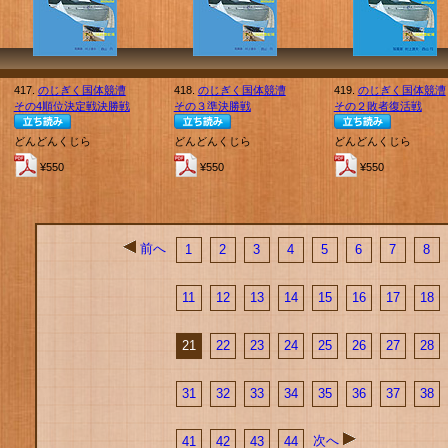
417.
のじぎく国体競漕
418.
のじぎく国体競漕
419.
のじぎく国体競漕
その4順位決定戦決勝戦
その３準決勝戦
その２敗者復活戦
どんどんくじら
どんどんくじら
どんどんくじら
¥550
¥550
¥550
前へ
1
2
3
4
5
6
7
8
11
12
13
14
15
16
17
18
21
22
23
24
25
26
27
28
31
32
33
34
35
36
37
38
次へ
41
42
43
44