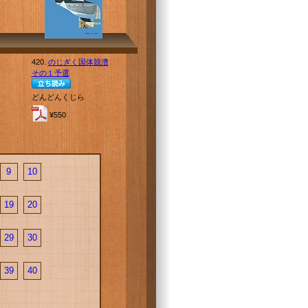
420.
のじぎく国体競漕
その１予選
どんどんくじら
¥550
9
10
19
20
29
30
39
40