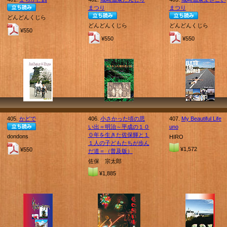
まつり
まつり
どんどんくじら
どんどんくじら
どんどんくじら
¥550
¥550
¥550
405.
かどで
406.
小さかった頃の思
407.
My Beautiful Life
い出＝明治～平成の１０
uno
０年を生きた佐保輝と１
dondons
HIRO
１人の子どもたちが歩ん
¥1,572
¥550
だ道＝（普及版）
佐保 宗太郎
¥1,885