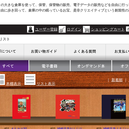
この大きな倉庫を使って、保管、保管物の販売、電子データの販売などを自由に行っ
自由に歩き回って、倉庫の中の眠っているお宝、是非クリエイティブという創造性の
ユーザー登録
ログイン
ショッピングカート
リスト
｜
新着順
｜
本棚表示
リスト表示
401.
まちかど顔
402.
城崎温泉だんじり
403.
城崎温泉よさこい