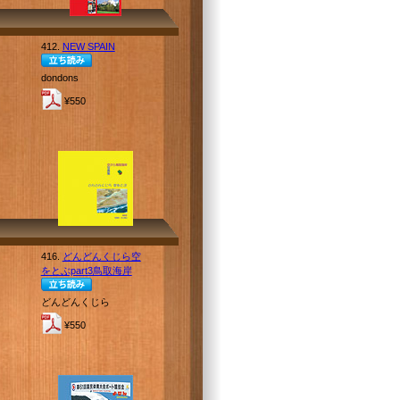
412.
NEW SPAIN
dondons
¥550
416.
どんどんくじら空
をとぶpart3鳥取海岸
どんどんくじら
¥550