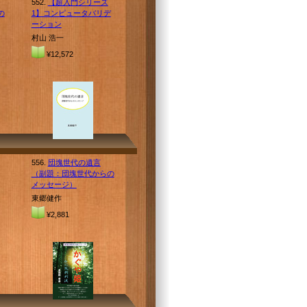
552.
【超入門シリーズ
の
1】コンピュータバリデ
ーション
村山 浩一
¥12,572
556.
団塊世代の遺言
（副題：団塊世代からの
メッセージ）
東郷健作
¥2,881