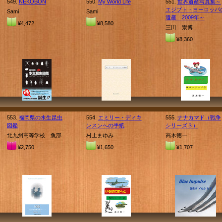
549.
NEKOBON
550.
My World Life
551.
世界遺産写真集～
エジプト・ヨーロッパ
Sami
Sami
遺産 2009年～
¥4,472
¥8,580
三田 崇博
¥8,360
553.
福岡県の水生昆虫
554.
エミリー・ディキ
555.
ナナカマド（戦争
図鑑
ンスンへの手紙
シリーズ３）
北九州高等学校 魚部
村上まゆみ
高木徳一
¥2,750
¥1,650
¥1,707