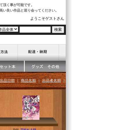
て頂く事が可能です。
高い良い作品と巡り会ってください。
ようこそゲストさん
出品日順
｜
商品名順
｜
出品者名順
｜
544.
花枯れる時