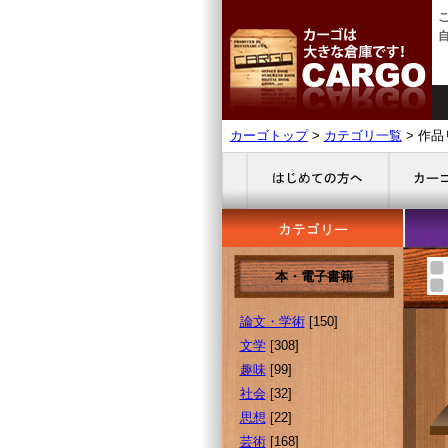
カーゴトップ
>
カテゴリ一覧
> 作品
本・電子書籍
論文・学術
[150]
文学
[308]
趣味
[99]
社会
[32]
思想
[22]
芸術
[168]