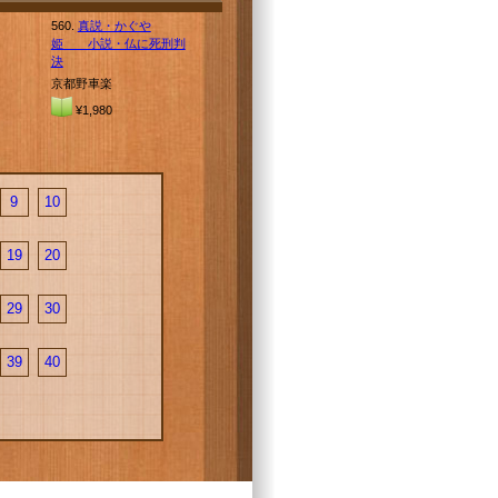
560.
真説・かぐや
姫 小説・仏に死刑判
決
京都野車楽
¥1,980
9
10
19
20
29
30
39
40