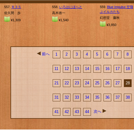
557.
Ｒ３５
558.
いろはにほへと
559.
Blue Impulse 空飛
ぶイルカたち
佐久間 歩
高木徳一
幻想堂 藤秋
¥1,309
¥1,540
¥3,850
前へ
1
2
3
4
5
6
7
8
11
12
13
14
15
16
17
18
21
22
23
24
25
26
27
28
31
32
33
34
35
36
37
38
次へ
41
42
43
44