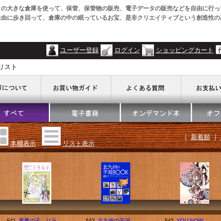
この大きな倉庫を使って、保管、保管物の販売、電子データの販売などを自由に行っ
自由に歩き回って、倉庫の中の眠っているお宝、是非クリエイティブという創造性の
ユーザー登録
ログイン
ショッピングカート
リスト
｜
新着順
｜
本棚表示
リスト表示
541.
悪魔の子 リラ
542.
北九州の干潟
543.
YOU NOW