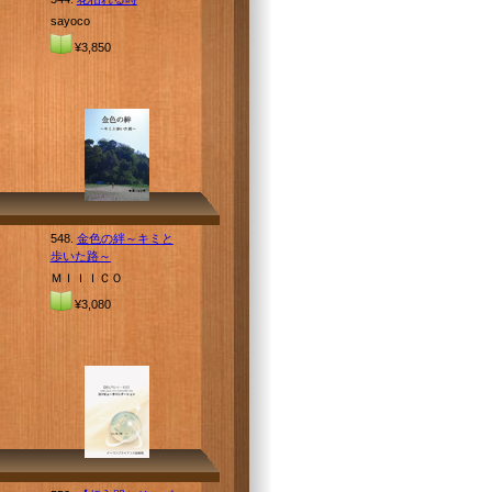
sayoco
¥3,850
548.
金色の絆～キミと
歩いた路～
ＭＩＩＩＣＯ
¥3,080