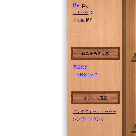
技術
[16]
コミック
[3]
その他
[61]
ねこみちグッズ
商品紹介
Necoバッグ
オフィス用品
インクジェットペーパー
シンプルスタジオ