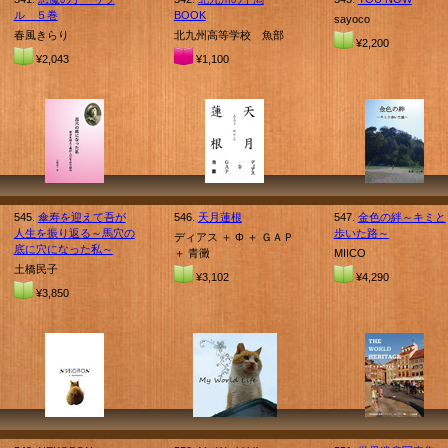
ル ５巻
BOOK
sayoco
春風きらり
北九州高等学校 魚部
¥2,200
¥2,043
¥1,100
545.
傘寿を迎えて吾が
546.
天月蓮根
547.
金色の絆～キミと
人生を振り返る～馬穴の
歩いた路～
ディアス ＋ Φ ＋ ＧＡＰ
底に穴になった私～
＋ 青黴
MIICO
土橋民子
¥3,102
¥4,290
¥3,850