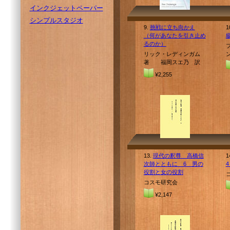
インクジェットペーパー
シンプルスタジオ
9.
挑戦に立ち向かえ
1
（何があなたを引き止め
るのか）
リック・レディンガム
著 福岡スエ乃 訳
¥2,255
13.
現代の釈尊 高橋信
1
次師とともに 6 男の
役割と女の役割
コスモ研究会
¥2,147