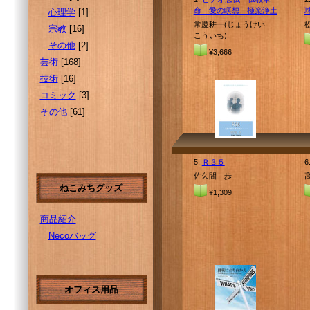
命 愛の瞑想 極楽浄土
心理学
[1]
常慶耕一(じょうけい
宗教
[16]
こういち)
その他
[2]
¥3,666
芸術
[168]
技術
[16]
コミック
[3]
その他
[61]
5.
Ｒ３５
6
佐久間 歩
ねこみちグッズ
¥1,309
商品紹介
Necoバッグ
オフィス用品