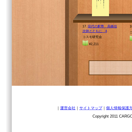
17.
現代の釈尊 高橋信
1
次師とともに 4
コスモ研究会
¥2,211
｜
運営会社
｜
サイトマップ
｜
個人情報保護
Copyright 2011 CARGO 