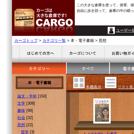
この大きな倉庫を使って、保管、保
自由に歩き回って、倉庫の中の眠っ
ユーザー
カーゴトップ
>
カテゴリ一覧
> 本・電子書籍 > 思想
本・電子書籍
本棚表示
リスト表
論文・学術
[150]
文学
[308]
趣味
[99]
社会
[32]
思想
[22]
哲学
[3]
1.
ビデオ念仏 仏教革
2