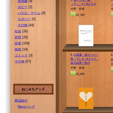
実用書
[9]
（下） A・Bクラス
ホビー
[2]
中野 祥孝
パズル・ゲーム
[8]
¥1,760
スポーツ
[5]
その他
[44]
社会
[26]
思想
[20]
芸術
[109]
技術
[14]
5.
詰碁集 寝そべり一
6
コミック
[3]
眼（下）A・Bクラス
その他
[57]
校正結果一覧付
中野 祥孝
¥1,485
ねこみちグッズ
商品紹介
Necoバッグ