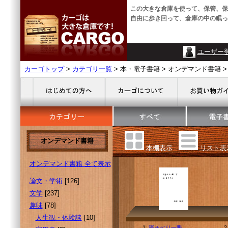
この大きな倉庫を使って、保管、保
自由に歩き回って、倉庫の中の眠っ
ユーザー
カーゴトップ
>
カテゴリ一覧
> 本・電子書籍 > オンデマンド書籍 >
オンデマンド書籍
本棚表示
リスト表
オンデマンド書籍 全て表示
論文・学術
[126]
文学
[237]
趣味
[78]
人生観・体験談
[10]
1.
寝そべり一眼
2