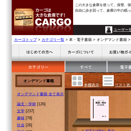
この大きな倉庫を使って、保管、保
自由に歩き回って、倉庫の中の眠っ
ユーザー
カーゴトップ
>
カテゴリ一覧
> 本・電子書籍 > オンデマンド書籍 >
オンデマンド書籍
本棚表示
リスト表
オンデマンド書籍 全て表示
論文・学術
[126]
文学
[237]
趣味
[78]
社会
[26]
1.
短謡とは何か 私の