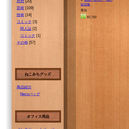
思想
[20]
短謡集
芸術
[109]
覚仙
技術
[14]
¥2,750
コミック
[3]
同人誌
[2]
コミック
[1]
その他
[57]
ねこみちグッズ
商品紹介
Necoバッグ
オフィス用品