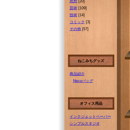
思想
[20]
芸術
[109]
技術
[14]
コミック
[3]
その他
[57]
ねこみちグッズ
商品紹介
Necoバッグ
オフィス用品
インクジェットペーパー
シンプルスタジオ