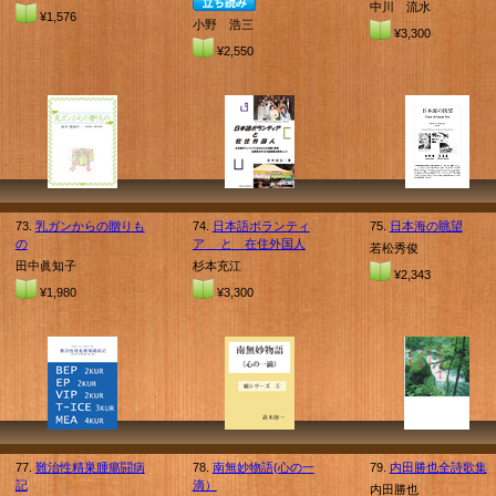
中川 流水
¥1,576
小野 浩三
¥3,300
¥2,550
73.
乳ガンからの贈りも
74.
日本語ボランティ
75.
日本海の眺望
の
ア と 在住外国人
若松秀俊
田中眞知子
杉本充江
¥2,343
¥1,980
¥3,300
77.
難治性精巣腫瘍闘病
78.
南無妙物語(心の一
79.
内田勝也全詩歌集
記
滴）
内田勝也