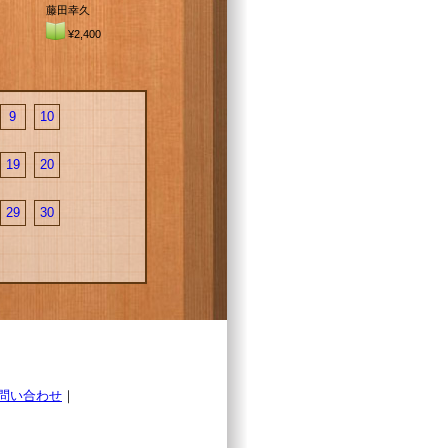
藤田幸久
¥2,400
9
10
19
20
29
30
問い合わせ
｜