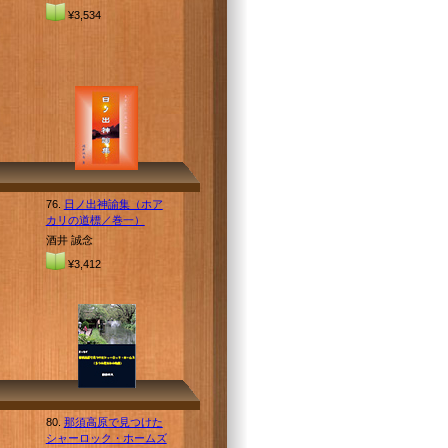
¥3,534
76.
日ノ出神諭集（ホア
カリの道標／巻一）
酒井 誠念
¥3,412
80.
那須高原で見つけた
シャーロック・ホームズ