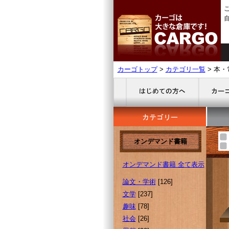
カーゴトップ
>
カテゴリ一覧
> 本・
オンデマンド書籍
オンデマンド書籍 全て表示
論文・学術
[126]
文学
[237]
趣味
[78]
社会
[26]