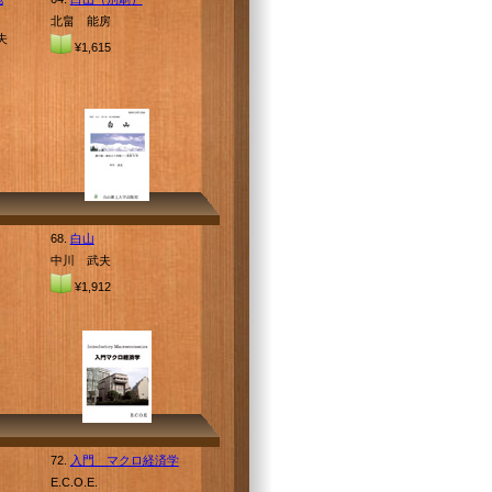
北畠 能房
夫
¥1,615
68.
白山
中川 武夫
¥1,912
72.
入門 マクロ経済学
E.C.O.E.