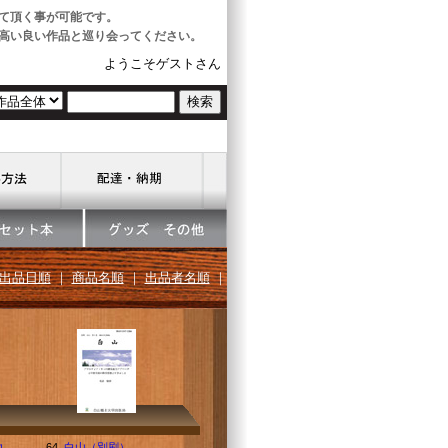
て頂く事が可能です。
高い良い作品と巡り会ってください。
ようこそゲストさん
出品日順
｜
商品名順
｜
出品者名順
｜
地
64.
白山（別刷）