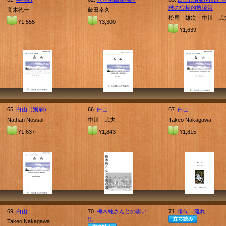
球の究極的救済策
高木徳一
藤田幸久
松尾 雄次・中川 武
¥1,555
¥3,300
¥1,639
65.
白山（別刷）
66.
白山
67.
白山
Nathan Nossal
中川 武夫
Takeo Nakagawa
¥1,637
¥1,843
¥1,815
69.
白山
70.
梅木純さんとの思い
71.
俳句 流れ
出
Takeo Nakagawa