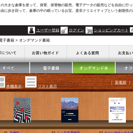
この大きな倉庫を使って、保管、保管物の販売、電子データの販売などを自由に行っ
自由に歩き回って、倉庫の中の眠っているお宝、是非クリエイティブという創造性の
ユーザー登録
ログイン
ショッピングカート
電子書籍 > オンデマンド書籍
｜
新着順
｜
本棚表示
リスト表示
61.
半挫折
62.
八ヶ岳高原物語
63.
白山に秘められた