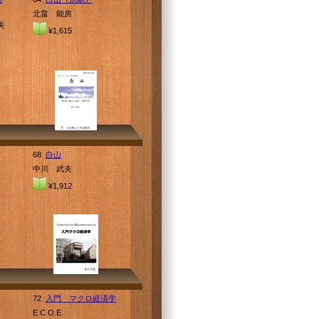
北畠 能房
夫
¥1,615
68.
白山
中川 武夫
¥1,912
72.
入門 マクロ経済学
E.C.O.E.