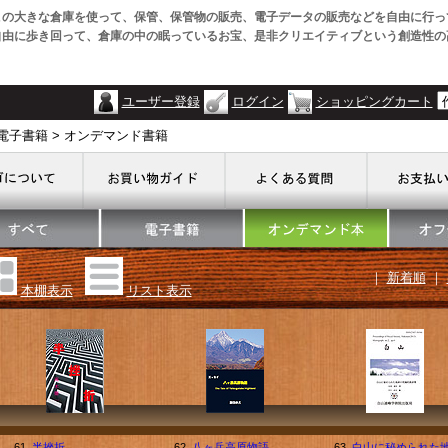
この大きな倉庫を使って、保管、保管物の販売、電子データの販売などを自由に行っ
自由に歩き回って、倉庫の中の眠っているお宝、是非クリエイティブという創造性の
ユーザー登録
ログイン
ショッピングカート
電子書籍 > オンデマンド書籍
｜
新着順
｜
本棚表示
リスト表示
61.
半挫折
62.
八ヶ岳高原物語
63.
白山に秘められた