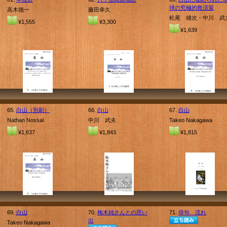
球の究極的救済策
高木徳一
藤田幸久
松尾 雄次・中川 武
¥1,555
¥3,300
¥1,639
65.
白山（別刷）
66.
白山
67.
白山
Nathan Nossal
中川 武夫
Takeo Nakagawa
¥1,637
¥1,843
¥1,815
69.
白山
70.
梅木純さんとの思い
71.
俳句 流れ
出
Takeo Nakagawa