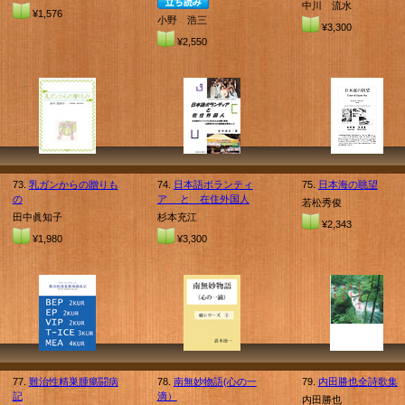
中川 流水
¥1,576
小野 浩三
¥3,300
¥2,550
73.
乳ガンからの贈りも
74.
日本語ボランティ
75.
日本海の眺望
の
ア と 在住外国人
若松秀俊
田中眞知子
杉本充江
¥2,343
¥1,980
¥3,300
77.
難治性精巣腫瘍闘病
78.
南無妙物語(心の一
79.
内田勝也全詩歌集
記
滴）
内田勝也