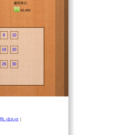
藤田幸久
¥2,400
9
10
19
20
29
30
問い合わせ
｜