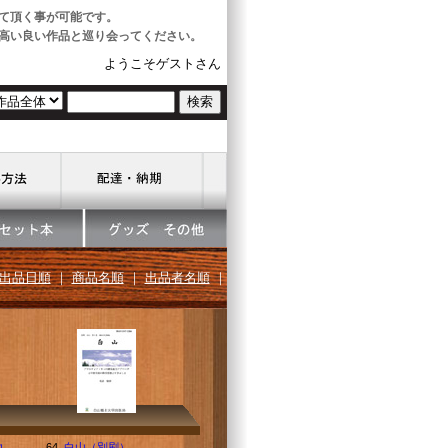
て頂く事が可能です。
高い良い作品と巡り会ってください。
ようこそゲストさん
出品日順
｜
商品名順
｜
出品者名順
｜
地
64.
白山（別刷）