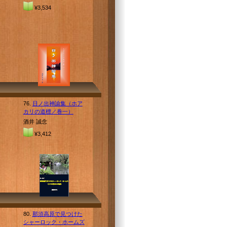
¥3,534
76.
日ノ出神諭集（ホア
カリの道標／巻一）
酒井 誠念
¥3,412
80.
那須高原で見つけた
シャーロック・ホームズ