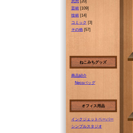
思想
[20]
芸術
[109]
技術
[14]
コミック
[3]
その他
[57]
ねこみちグッズ
商品紹介
Necoバッグ
オフィス用品
インクジェットペーパー
シンプルスタジオ