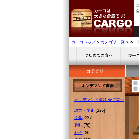
カーゴトップ
>
カテゴリ一覧
> 本・
オンデマンド書籍
オンデマンド書籍 全て表示
論文・学術
[126]
文学
[237]
趣味
[78]
社会
[26]