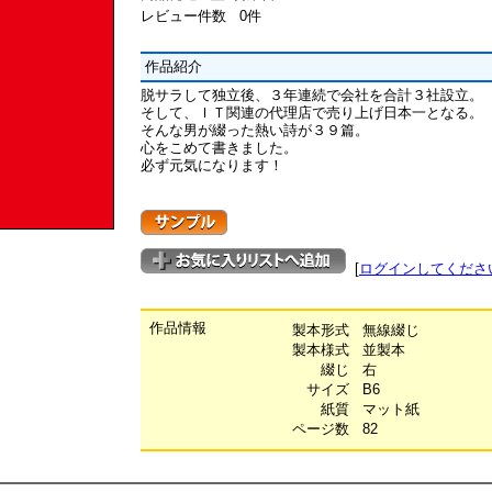
レビュー件数 0件
作品紹介
脱サラして独立後、３年連続で会社を合計３社設立。
そして、ＩＴ関連の代理店で売り上げ日本一となる。
そんな男が綴った熱い詩が３９篇。
心をこめて書きました。
必ず元気になります！
[
ログインしてくださ
作品情報
製本形式
無線綴じ
製本様式
並製本
綴じ
右
サイズ
B6
紙質
マット紙
ページ数
82