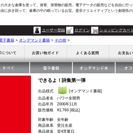
この大きな倉庫を使って、保管、保管物の販売、電子データの販売などを自由に行っ
自由に歩き回って、倉庫の中の眠っているお宝、是非クリエイティブという創造性の
ユーザー登録
ログイン
ショッピングカー
電子書籍
>
オンデマンド書籍
>
その他
>
できるよ！詩集第一弾
出品様式
[オンデマンド書籍]
出品者名 パワー全開男
出品年月 2006年11月
販売価格 ¥1,769 [税込]
対象年齢 全年齢
商品体系 受注生産
商品発送 翌4営業日