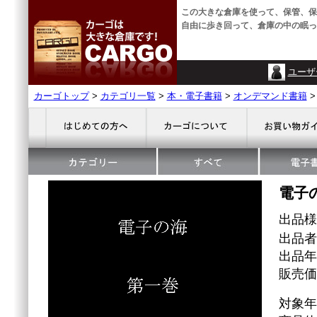
この大きな倉庫を使って、保管、保
自由に歩き回って、倉庫の中の眠っ
ユーザ
カーゴトップ
>
カテゴリ一覧
>
本・電子書籍
>
オンデマンド書籍
電子
出品
出品者
出品年
販売価格
対象年