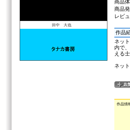
商品体
商品発
レビュ
作品
ネット
内で、
える士
ネット
作品情