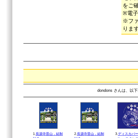
をご
※電
※フ
りま
dondons さんは、
1.
長源寺晋山，結制
2.
長源寺晋山，結制
3.
ディスカバー