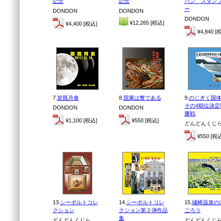
記念
記念
パン スタン
ー
DONDON
DONDON
DONDON
¥12,265 [税込]
¥4,400 [税込]
¥4,840 [
7.
皆既月食
8.
我輩は蟹である
9.
のじぎく国
その4順位決定
DONDON
DONDON
勝戦
¥1,100 [税込]
¥550 [税込]
どんどんくじ
¥550 [税
13.
シーボルトコレ
14.
シーボルトコレ
15.
城崎温泉の
クション
クション第２弾作品
ごろう
集
どんどんくじら
どんどんくじ