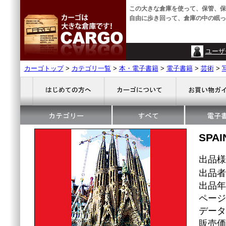
この大きな倉庫を使って、保管、保
自由に歩き回って、倉庫の中の眠っ
ユーザ
カーゴトップ
>
カテゴリ一覧
>
本・電子書籍
>
電子書籍
>
芸術
>
SPAI
出品
出品者名
出品年
ページ
データ
販売価格